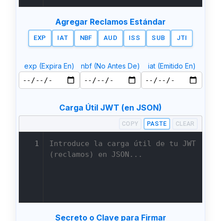
Agregar Reclamos Estándar
EXP
IAT
NBF
AUD
ISS
SUB
JTI
exp (Expira En)
nbf (No Antes De)
iat (Emitido En)
Carga Útil JWT (en JSON)
COPY
PASTE
CLEAR
1
Secreto o Clave para Firmar