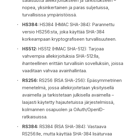
salaisuutta allekirjoitukseen ja tarkistukseen –
nopea, yksinkertainen ja paras suljetuissa,
turvallisissa ympäristöissä.
HS384:
HS384 (HMAC SHA-384): Parannettu
versio HS256:sta, joka käyttää SHA-384
korkeampaan kryptografiseen turvallisuuteen.
HS512:
HS512 (HMAC SHA-512): Tarjoaa
vahvempia allekirjoituksia SHA-512:lla,
ihanteellinen erittäin turvallisiin sovelluksiin, joissa
vaaditaan vahvaa avainhallintaa.
RS256:
RS256 (RSA SHA-256): Epäsymmetrinen
menetelmä, jossa allekirjoitetaan yksityisellä
avaimella ja tarkistetaan julkisella avaimella –
laajasti käytetty hajautetuissa järjestelmissä,
kolmannen osapuolen ja OAuth/OpenID-
ratkaisuissa.
RS384:
RS384 (RSA SHA-384): Vastaava
RS256:lle, mutta käyttää SHA-384 lisäturvaa