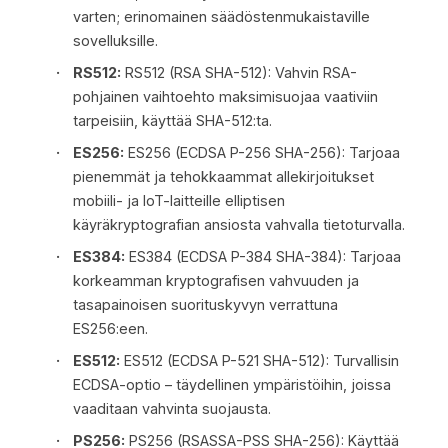
varten; erinomainen säädöstenmukaistaville
sovelluksille.
RS512:
RS512 (RSA SHA-512): Vahvin RSA-
pohjainen vaihtoehto maksimisuojaa vaativiin
tarpeisiin, käyttää SHA-512:ta.
ES256:
ES256 (ECDSA P-256 SHA-256): Tarjoaa
pienemmät ja tehokkaammat allekirjoitukset
mobiili- ja IoT-laitteille elliptisen
käyräkryptografian ansiosta vahvalla tietoturvalla.
ES384:
ES384 (ECDSA P-384 SHA-384): Tarjoaa
korkeamman kryptografisen vahvuuden ja
tasapainoisen suorituskyvyn verrattuna
ES256:een.
ES512:
ES512 (ECDSA P-521 SHA-512): Turvallisin
ECDSA-optio – täydellinen ympäristöihin, joissa
vaaditaan vahvinta suojausta.
PS256:
PS256 (RSASSA-PSS SHA-256): Käyttää