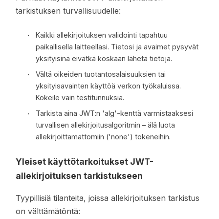
tarkistuksen turvallisuudelle:
Kaikki allekirjoituksen validointi tapahtuu
paikallisella laitteellasi. Tietosi ja avaimet pysyvät
yksityisinä eivätkä koskaan lähetä tietoja.
Vältä oikeiden tuotantosalaisuuksien tai
yksityisavainten käyttöä verkon työkaluissa.
Kokeile vain testitunnuksia.
Tarkista aina JWT:n 'alg'-kenttä varmistaaksesi
turvallisen allekirjoitusalgoritmin – älä luota
allekirjoittamattomiin ('none') tokeneihin.
Yleiset käyttötarkoitukset JWT-
allekirjoituksen tarkistukseen
Tyypillisiä tilanteita, joissa allekirjoituksen tarkistus
on välttämätöntä: