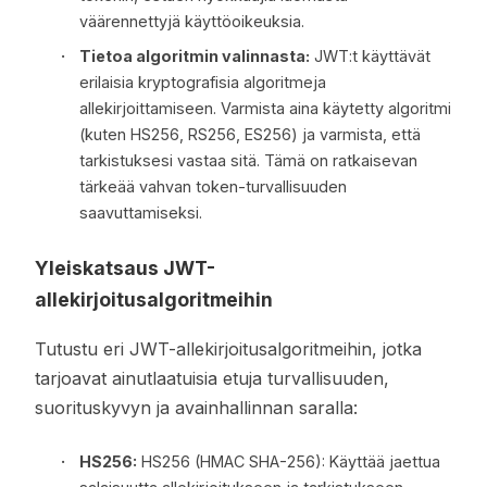
väärennettyjä käyttöoikeuksia.
Tietoa algoritmin valinnasta:
JWT:t käyttävät
erilaisia kryptografisia algoritmeja
allekirjoittamiseen. Varmista aina käytetty algoritmi
(kuten HS256, RS256, ES256) ja varmista, että
tarkistuksesi vastaa sitä. Tämä on ratkaisevan
tärkeää vahvan token-turvallisuuden
saavuttamiseksi.
Yleiskatsaus JWT-
allekirjoitusalgoritmeihin
Tutustu eri JWT-allekirjoitusalgoritmeihin, jotka
tarjoavat ainutlaatuisia etuja turvallisuuden,
suorituskyvyn ja avainhallinnan saralla:
HS256:
HS256 (HMAC SHA-256): Käyttää jaettua