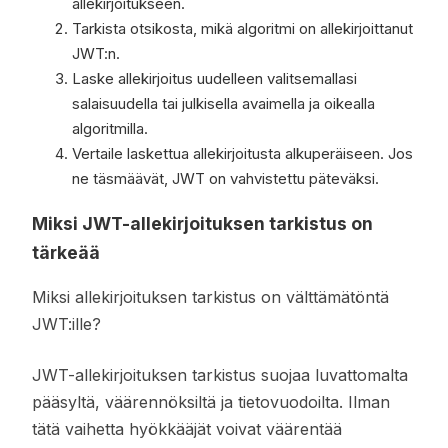
allekirjoitukseen.
Tarkista otsikosta, mikä algoritmi on allekirjoittanut
JWT:n.
Laske allekirjoitus uudelleen valitsemallasi
salaisuudella tai julkisella avaimella ja oikealla
algoritmilla.
Vertaile laskettua allekirjoitusta alkuperäiseen. Jos
ne täsmäävät, JWT on vahvistettu päteväksi.
Miksi JWT-allekirjoituksen tarkistus on
tärkeää
Miksi allekirjoituksen tarkistus on välttämätöntä
JWT:ille?
JWT-allekirjoituksen tarkistus suojaa luvattomalta
pääsyltä, väärennöksiltä ja tietovuodoilta. Ilman
tätä vaihetta hyökkääjät voivat väärentää