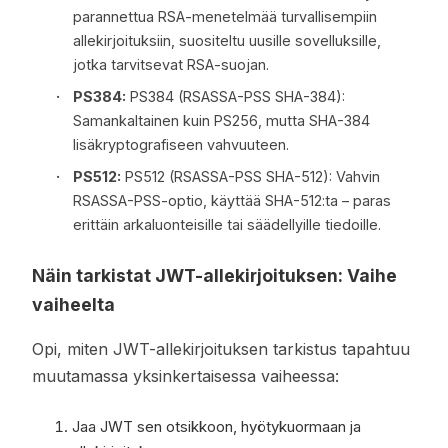
parannettua RSA-menetelmää turvallisempiin
allekirjoituksiin, suositeltu uusille sovelluksille,
jotka tarvitsevat RSA-suojan.
PS384:
PS384 (RSASSA-PSS SHA-384):
Samankaltainen kuin PS256, mutta SHA-384
lisäkryptografiseen vahvuuteen.
PS512:
PS512 (RSASSA-PSS SHA-512): Vahvin
RSASSA-PSS-optio, käyttää SHA-512:ta – paras
erittäin arkaluonteisille tai säädellyille tiedoille.
Näin tarkistat JWT-allekirjoituksen: Vaihe
vaiheelta
Opi, miten JWT-allekirjoituksen tarkistus tapahtuu
muutamassa yksinkertaisessa vaiheessa:
Jaa JWT sen otsikkoon, hyötykuormaan ja