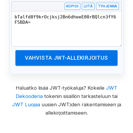
KOPIOI
LIITÄ
TYHJENNÄ
VAHVISTA JWT-ALLEKIRJOITUS
Haluatko lisää JWT-työkaluja? Kokeile
JWT
Dekooderia
tokenin sisällön tarkasteluun tai
JWT Luojaa
uusien JWT:iden rakentamiseen ja
allekirjoittamiseen.