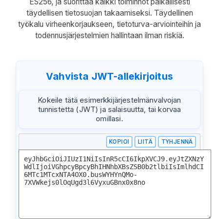
ES256, ja suorittaa kaikki toiminnot paikallisesti
täydellisen tietosuojan takaamiseksi. Täydellinen
työkalu virheenkorjaukseen, tietoturva-arviointeihin ja
todennusjärjestelmien hallintaan ilman riskiä.
Vahvista JWT-allekirjoitus
Kokeile tätä esimerkkijärjestelmänvalvojan
tunnistetta (JWT) ja salaisuutta, tai korvaa
omillasi.
KOPIOI
LIITÄ
TYHJENNÄ