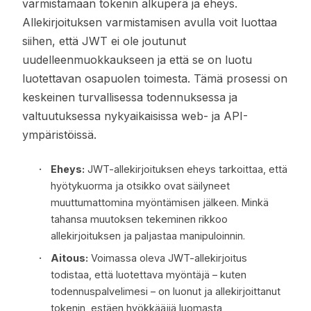
varmistamaan tokenin alkuperä ja eheys.
Allekirjoituksen varmistamisen avulla voit luottaa
siihen, että JWT ei ole joutunut
uudelleenmuokkaukseen ja että se on luotu
luotettavan osapuolen toimesta. Tämä prosessi on
keskeinen turvallisessa todennuksessa ja
valtuutuksessa nykyaikaisissa web- ja API-
ympäristöissä.
Eheys:
JWT-allekirjoituksen eheys tarkoittaa, että
hyötykuorma ja otsikko ovat säilyneet
muuttumattomina myöntämisen jälkeen. Minkä
tahansa muutoksen tekeminen rikkoo
allekirjoituksen ja paljastaa manipuloinnin.
Aitous:
Voimassa oleva JWT-allekirjoitus
todistaa, että luotettava myöntäjä – kuten
todennuspalvelimesi – on luonut ja allekirjoittanut
tokenin, estäen hyökkääjiä luomasta