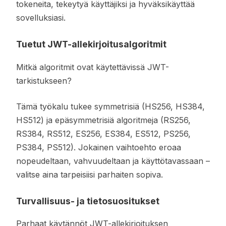
tokeneita, tekeytyä käyttäjiksi ja hyväksikäyttää
sovelluksiasi.
Tuetut JWT-allekirjoitusalgoritmit
Mitkä algoritmit ovat käytettävissä JWT-
tarkistukseen?
Tämä työkalu tukee symmetrisiä (HS256, HS384,
HS512) ja epäsymmetrisiä algoritmeja (RS256,
RS384, RS512, ES256, ES384, ES512, PS256,
PS384, PS512). Jokainen vaihtoehto eroaa
nopeudeltaan, vahvuudeltaan ja käyttötavassaan –
valitse aina tarpeisiisi parhaiten sopiva.
Turvallisuus- ja tietosuositukset
Parhaat käytännöt JWT-allekirjoituksen