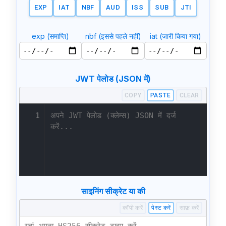
EXP
IAT
NBF
AUD
ISS
SUB
JTI
exp (समाप्ति)
nbf (इससे पहले नहीं)
iat (जारी किया गया)
JWT पेलोड (JSON में)
COPY
PASTE
CLEAR
1
साइनिंग सीक्रेट या की
कॉपी करें
पेस्ट करें
साफ़ करें