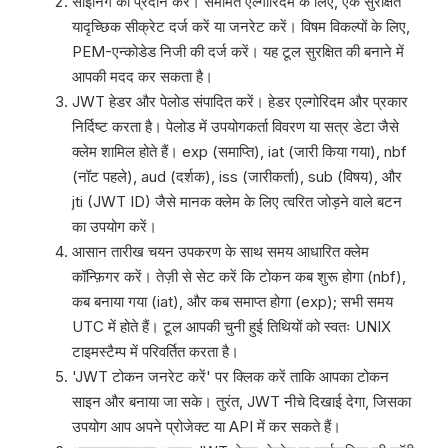
साइनिंग की प्रदान करें। सममित एल्गोरिदम के लिए, एक सुरक्षित
यादृच्छिक सीक्रेट दर्ज करें या जनरेट करें। विषम विकल्पों के लिए,
PEM-एन्कोडेड निजी की दर्ज करें। यह टूल सुरक्षित की बनाने में
आपकी मदद कर सकता है।
JWT हेडर और पेलोड संपादित करें। हेडर एल्गोरिदम और प्रकार
निर्दिष्ट करता है। पेलोड में उपयोगकर्ता विवरण या सत्र डेटा जैसे
क्लेम शामिल होते हैं। exp (समाप्ति), iat (जारी किया गया), nbf
(नॉट पहले), aud (दर्शक), iss (जारीकर्ता), sub (विषय), और
jti (JWT ID) जैसे मानक क्लेम के लिए त्वरित जोड़ने वाले बटन
का उपयोग करें।
आसान तारीख चयन उपकरण के साथ समय आधारित क्लेम
कॉन्फ़िगर करें। तेज़ी से सेट करें कि टोकन कब शुरू होगा (nbf),
कब बनाया गया (iat), और कब समाप्त होगा (exp); सभी समय
UTC में होते हैं। टूल आपकी चुनी हुई तिथियों को स्वतः UNIX
टाइमस्टैम्प में परिवर्तित करता है।
'JWT टोकन जनरेट करें' पर क्लिक करें ताकि आपका टोकन
साइन और बनाया जा सके। तुरंत, JWT नीचे दिखाई देगा, जिसका
उपयोग आप अपने प्रोजेक्ट या API में कर सकते हैं।