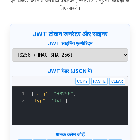
प्राधिकरण को संभालने वाले डेवलपर्स, टेस्टर्स और सुरक्षा विशेषज्ञों के
लिए आदर्श।
JWT टोकन जनरेटर और साइनर
JWT साइनिंग एल्गोरिदम
JWT हेडर (JSON में)
COPY
PASTE
CLEAR
1

{
"alg"
:
"HS256"
,
2
"typ"
:
"JWT"
}
मानक क्लेम जोड़ें