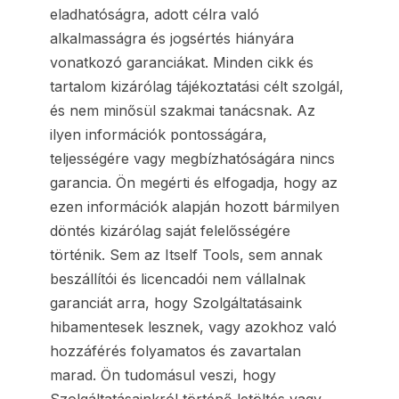
eladhatóságra, adott célra való
alkalmasságra és jogsértés hiányára
vonatkozó garanciákat. Minden cikk és
tartalom kizárólag tájékoztatási célt szolgál,
és nem minősül szakmai tanácsnak. Az
ilyen információk pontosságára,
teljességére vagy megbízhatóságára nincs
garancia. Ön megérti és elfogadja, hogy az
ezen információk alapján hozott bármilyen
döntés kizárólag saját felelősségére
történik. Sem az Itself Tools, sem annak
beszállítói és licencadói nem vállalnak
garanciát arra, hogy Szolgáltatásaink
hibamentesek lesznek, vagy azokhoz való
hozzáférés folyamatos és zavartalan
marad. Ön tudomásul veszi, hogy
Szolgáltatásainkról történő letöltés vagy