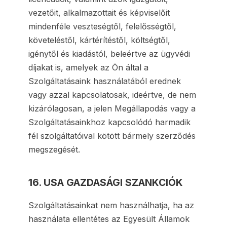
vezetőit, alkalmazottait és képviselőit
mindenféle veszteségtől, felelősségtől,
követeléstől, kártérítéstől, költségtől,
igénytől és kiadástól, beleértve az ügyvédi
díjakat is, amelyek az Ön által a
Szolgáltatásaink használatából erednek
vagy azzal kapcsolatosak, ideértve, de nem
kizárólagosan, a jelen Megállapodás vagy a
Szolgáltatásainkhoz kapcsolódó harmadik
fél szolgáltatóival kötött bármely szerződés
megszegését.
16. USA GAZDASÁGI SZANKCIÓK
Szolgáltatásainkat nem használhatja, ha az
használata ellentétes az Egyesült Államok