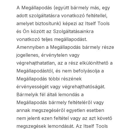
A Megállapodás (együtt bármely más, egy
adott szolgáltatásra vonatkozó feltétellel,
amelyet biztosítunk) képezi az Itself Tools
és Ön között az Szolgáltatásainkra
vonatkozó teljes megállapodást.
Amennyiben a Megállapodás bármely része
jogellenes, érvénytelen vagy
végrehajthatatlan, az a rész elkülöníthető a
Megállapodástól, és nem befolyásolja a
Megállapodás többi részének
érvényességét vagy végrehajthatóságát.
Bármelyik fél általi lemondás a
Megállapodás bármely feltételéről vagy
annak megszegéséről egyetlen esetben
nem jelenti ezen feltétel vagy az azt követő
megszegések lemondását. Az Itself Tools