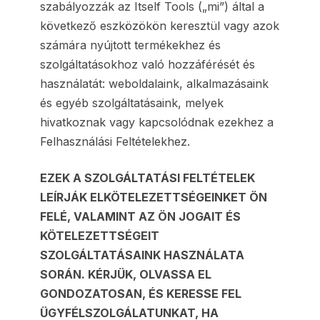
szabályozzák az Itself Tools („mi”) által a
következő eszközökön keresztül vagy azok
számára nyújtott termékekhez és
szolgáltatásokhoz való hozzáférését és
használatát: weboldalaink, alkalmazásaink
és egyéb szolgáltatásaink, melyek
hivatkoznak vagy kapcsolódnak ezekhez a
Felhasználási Feltételekhez.
EZEK A SZOLGÁLTATÁSI FELTÉTELEK
LEÍRJÁK ELKÖTELEZETTSÉGEINKET ÖN
FELÉ, VALAMINT AZ ÖN JOGAIT ÉS
KÖTELEZETTSÉGEIT
SZOLGÁLTATÁSAINK HASZNÁLATA
SORÁN. KÉRJÜK, OLVASSA EL
GONDOZATOSAN, ÉS KERESSE FEL
ÜGYFÉLSZOLGÁLATUNKAT, HA