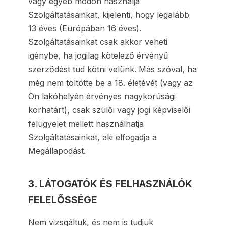
vagy egyéb módon használja
Szolgáltatásainkat, kijelenti, hogy legalább
13 éves (Európában 16 éves).
Szolgáltatásainkat csak akkor veheti
igénybe, ha jogilag kötelező érvényű
szerződést tud kötni velünk. Más szóval, ha
még nem töltötte be a 18. életévét (vagy az
Ön lakóhelyén érvényes nagykorúsági
korhatárt), csak szülői vagy jogi képviselői
felügyelet mellett használhatja
Szolgáltatásainkat, aki elfogadja a
Megállapodást.
3. LÁTOGATÓK ÉS FELHASZNÁLÓK
FELELŐSSÉGE
Nem vizsgáltuk, és nem is tudjuk