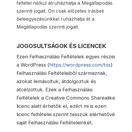
feltétel nélkül átruházhatja a Megállapodás
szerinti jogait. Ön csak előzetes írásbeli
beleegyezésünkkel ruházhatja át a
Megállapodás szerinti jogait.
JOGOSULTSÁGOK ÉS LICENCEK
Ezen Felhasználási Feltételek egyes részei
a WordPress (
https://wordpress.com/tos
)
Felhasználási Feltételeiből származnak,
azokat lemásoltuk, átdolgoztuk és
átcélzottuk. Ezek a Felhasználási
Feltételek a Creative Commons Sharealike
licenc alatt érhetők el, ezért mi is ezen
licenc feltételei szerint tesszük elérhetővé
saját Felhasználási Feltételeinket.