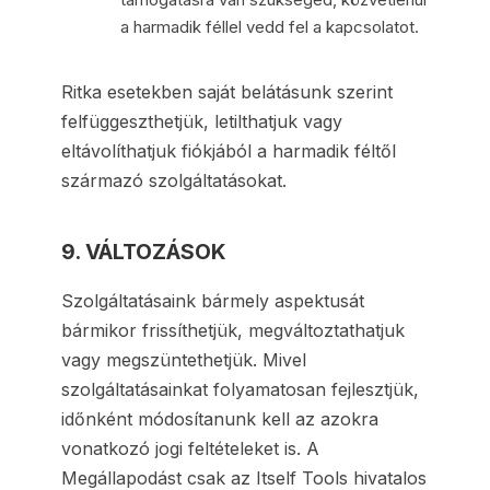
a harmadik féllel vedd fel a kapcsolatot.
Ritka esetekben saját belátásunk szerint
felfüggeszthetjük, letilthatjuk vagy
eltávolíthatjuk fiókjából a harmadik féltől
származó szolgáltatásokat.
9. VÁLTOZÁSOK
Szolgáltatásaink bármely aspektusát
bármikor frissíthetjük, megváltoztathatjuk
vagy megszüntethetjük. Mivel
szolgáltatásainkat folyamatosan fejlesztjük,
időnként módosítanunk kell az azokra
vonatkozó jogi feltételeket is. A
Megállapodást csak az Itself Tools hivatalos