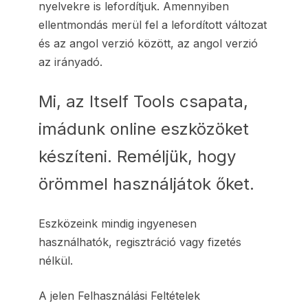
nyelvekre is lefordítjuk. Amennyiben
ellentmondás merül fel a lefordított változat
és az angol verzió között, az angol verzió
az irányadó.
Mi, az Itself Tools csapata,
imádunk online eszközöket
készíteni. Reméljük, hogy
örömmel használjátok őket.
Eszközeink mindig ingyenesen
használhatók, regisztráció vagy fizetés
nélkül.
A jelen Felhasználási Feltételek