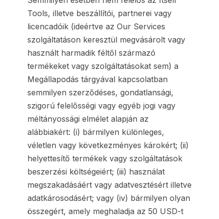
Semmilyen esetben nem felelős az Itself
Tools, illetve beszállítói, partnerei vagy
licencadóik (ideértve az Our Services
szolgáltatáson keresztül megvásárolt vagy
használt harmadik féltől származó
termékeket vagy szolgáltatásokat sem) a
Megállapodás tárgyával kapcsolatban
semmilyen szerződéses, gondatlansági,
szigorú felelősségi vagy egyéb jogi vagy
méltányossági elmélet alapján az
alábbiakért: (i) bármilyen különleges,
véletlen vagy következményes károkért; (ii)
helyettesítő termékek vagy szolgáltatások
beszerzési költségeiért; (iii) használat
megszakadásáért vagy adatvesztésért illetve
adatkárosodásért; vagy (iv) bármilyen olyan
összegért, amely meghaladja az 50 USD-t