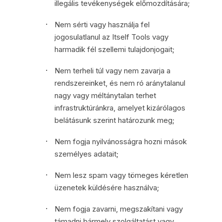
illegális tevékenységek előmozdítására;
Nem sérti vagy használja fel
jogosulatlanul az Itself Tools vagy
harmadik fél szellemi tulajdonjogait;
Nem terheli túl vagy nem zavarja a
rendszereinket, és nem ró aránytalanul
nagy vagy méltánytalan terhet
infrastruktúránkra, amelyet kizárólagos
belátásunk szerint határozunk meg;
Nem fogja nyilvánosságra hozni mások
személyes adatait;
Nem lesz spam vagy tömeges kéretlen
üzenetek küldésére használva;
Nem fogja zavarni, megszakítani vagy
támadni bármely szolgáltatást vagy