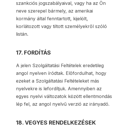
szankciós jogszabályaival, vagy ha az Ön
neve szerepel bármely, az amerikai
kormány által fenntartott, kijelölt,
korlátozott vagy tiltott személyekről szóló
listán.
17. FORDÍTÁS
A jelen Szolgáltatási Feltételek eredetileg
angol nyelven íródtak. Előfordulhat, hogy
ezeket a Szolgáltatási Feltételeket más
nyelvekre is lefordítjuk. Amennyiben az
egyes nyelvi változatok között ellentmondás
lép fel, az angol nyelvű verzió az irányadó.
18. VEGYES RENDELKEZÉSEK