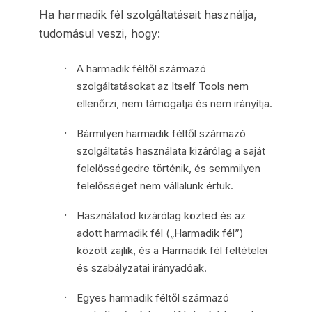
Ha harmadik fél szolgáltatásait használja,
tudomásul veszi, hogy:
A harmadik féltől származó
szolgáltatásokat az Itself Tools nem
ellenőrzi, nem támogatja és nem irányítja.
Bármilyen harmadik féltől származó
szolgáltatás használata kizárólag a saját
felelősségedre történik, és semmilyen
felelősséget nem vállalunk értük.
Használatod kizárólag közted és az
adott harmadik fél („Harmadik fél”)
között zajlik, és a Harmadik fél feltételei
és szabályzatai irányadóak.
Egyes harmadik féltől származó