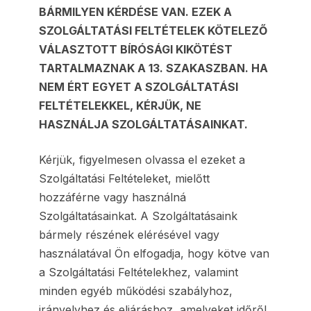
BÁRMILYEN KÉRDÉSE VAN. EZEK A
SZOLGÁLTATÁSI FELTÉTELEK KÖTELEZŐ
VÁLASZTOTT BÍRÓSÁGI KIKÖTÉST
TARTALMAZNAK A 13. SZAKASZBAN. HA
NEM ÉRT EGYET A SZOLGÁLTATÁSI
FELTÉTELEKKEL, KÉRJÜK, NE
HASZNÁLJA SZOLGÁLTATÁSAINKAT.
Kérjük, figyelmesen olvassa el ezeket a
Szolgáltatási Feltételeket, mielőtt
hozzáférne vagy használná
Szolgáltatásainkat. A Szolgáltatásaink
bármely részének elérésével vagy
használatával Ön elfogadja, hogy kötve van
a Szolgáltatási Feltételekhez, valamint
minden egyéb működési szabályhoz,
irányelvhez és eljáráshoz, amelyeket időről