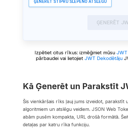
ĢENERĒT STIPRU SLEPENO ATSLĒGU
ĢENERĒT J
Izpētiet citus rīkus: izmēģiniet mūsu
JWT 
pārbaudei vai lietojiet
JWT Dekodētāju
JW
Kā Ģenerēt un Parakstīt 
Šis vienkāršais rīks ļauj jums izveidot, parakst
algoritmiem un atslēgu veidiem. JSON Web Toke
abām pusēm kompakta, URL drošā formātā. Šeit i
detaļas par katru rīka funkciju.