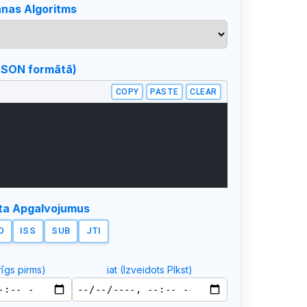
nas Algoritms
JSON formātā)
COPY
PASTE
CLEAR
rta Apgalvojumus
D
ISS
SUB
JTI
īgs pirms)
iat (Izveidots Plkst)