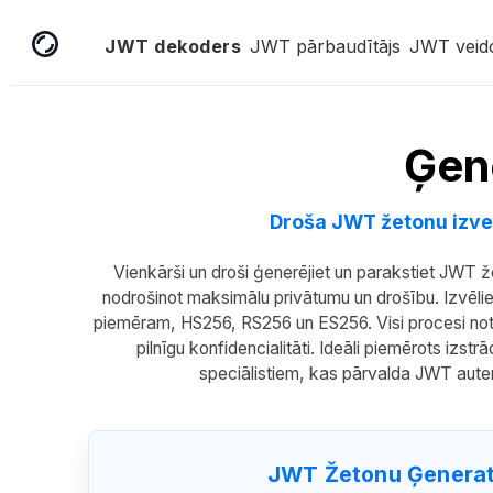
JWT dekoders
JWT pārbaudītājs
JWT veido
Ģen
Droša JWT žetonu izvei
Vienkārši un droši ģenerējiet un parakstiet JWT 
nodrošinot maksimālu privātumu un drošību. Izvēli
piemēram, HS256, RS256 un ES256. Visi procesi notiek
pilnīgu konfidencialitāti. Ideāli piemērots izst
speciālistiem, kas pārvalda JWT autent
JWT Žetonu Ģenerato