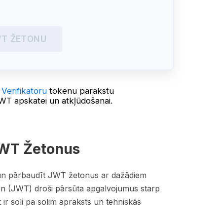
WT ŽETONU
Verifikatoru
tokenu parakstu
T apskatei un atkļūdošanai.
JWT Žetonus
īt un pārbaudīt JWT žetonus ar dažādiem
n (JWT) droši pārsūta apgalvojumus starp
r soli pa solim apraksts un tehniskās