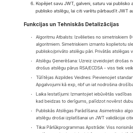
Kopējiet savu JWT, galveni, saturu vai publisko
publisko atslēgu, lai citi varētu pārbaudīt JWT 
Funkcijas un Tehniskās Detalizācijas
Algoritmu Atbalsts: Izvēlieties no simetriskiem
algoritmiem. Simetriskiem izmanto koplietotu sl
publisko/privāto atslēgu pāri. Privātās atslēgas v
Atslēgu Ģenerēšana: Uzreiz izveidojiet drošas
drošus atslēgu pārus RSA/ECDSA - viss tiek veikt
Tūlītējas Aizpildes Veidnes: Pievienojiet standa
Apgalvojumi kā exp, nbf un iat nodrošina drošīb
Laika Iestatījumi: Izmantojiet iebūvētās vadības ie
kad beidzas to derīgums, palīdzot novērst dubul
Publiskās Atslēgas Parādīšana: Asimetrisko algo
atslēgu drošai izplatīšanai un JWT validācijai cit
Tikai Pārlūkprogrammas Apstrāde: Viss norisinās