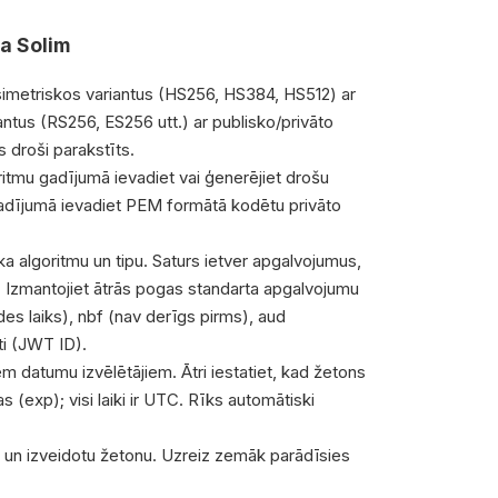
a Solim
 simetriskos variantus (HS256, HS384, HS512) ar
antus (RS256, ES256 utt.) ar publisko/privāto
s droši parakstīts.
ritmu gadījumā ievadiet vai ģenerējiet drošu
gadījumā ievadiet PEM formātā kodētu privāto
a algoritmu un tipu. Saturs ietver apgalvojumus,
u. Izmantojiet ātrās pogas standarta apgalvojumu
des laiks), nbf (nav derīgs pirms), aud
jti (JWT ID).
iem datumu izvēlētājiem. Ātri iestatiet, kad žetons
as (exp); visi laiki ir UTC. Rīks automātiski
u un izveidotu žetonu. Uzreiz zemāk parādīsies