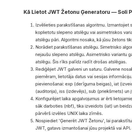
Kā Lietot JWT Žetonu Ģeneratoru — Soli P
Izvēlieties parakstīšanas algoritmu. Izmantojiet
koplietotu slepeno atslēgu vai asimetriskos vari
atslēgu pāri. Algoritmi nosaka, kā jūsu žetons tik
Norādiet parakstīšanas atslēgu. Simetrisko algo
nejaušu slepeno atslēgu. Asimetrisko variantu 
atslēgu. Šis rīks palīdz radīt drošas atslēgas.
Rediģējiet JWT galveni un saturu. Galvene nosak
piemēram, lietotāja datus vai sesijas informācij
pievienošanai: exp (derīguma beigas), iat (izvei
(auditorija), iss (izdevējs), sub (priekšmets) un 
Konfigurējiet laika apgalvojumus ar ērti lietojam
sāk darboties (nbf), tika izveidots (iat) un beidz
pārvērš izvēles UNIX laika zīmēs.
Nospiediet 'Ģenerēt JWT Žetonu', lai parakstīt
JWT, gatavs izmantošanai jūsu projektā vai API.