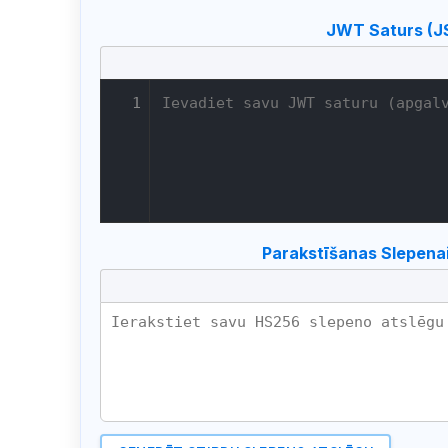
JWT Saturs (J
1
Parakstīšanas Slepenai