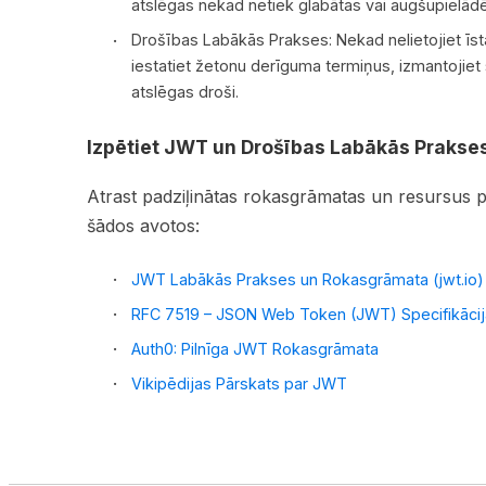
atslēgas nekad netiek glabātas vai augšupielādē
Drošības Labākās Prakses: Nekad nelietojiet īst
iestatiet žetonu derīguma termiņus, izmantojiet
atslēgas droši.
Izpētiet JWT un Drošības Labākās Prakse
Atrast padziļinātas rokasgrāmatas un resursus
šādos avotos:
JWT Labākās Prakses un Rokasgrāmata (jwt.io)
RFC 7519 – JSON Web Token (JWT) Specifikācij
Auth0: Pilnīga JWT Rokasgrāmata
Vikipēdijas Pārskats par JWT