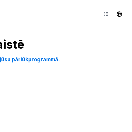
istē
i jūsu pārlūkprogrammā.