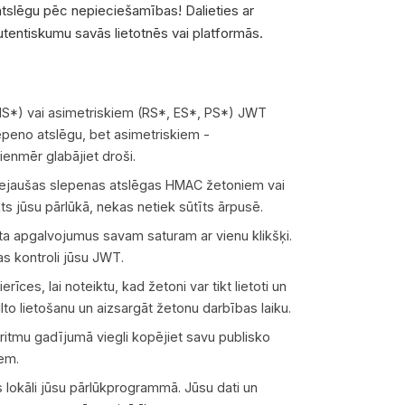
 atslēgu pēc nepieciešamības! Dalieties ar
autentiskumu savās lietotnēs vai platformās.
 (HS*) vai asimetriskiem (RS*, ES*, PS*) JWT
epeno atslēgu, bet asimetriskiem -
ienmēr glabājiet droši.
 nejaušas slepenas atslēgas HMAC žetoniem vai
s jūsu pārlūkā, nekas netiek sūtīts ārpusē.
rta apgalvojumus savam saturam ar vienu klikšķi.
as kontroli jūsu JWT.
rīces, lai noteiktu, kad žetoni var tikt lietoti un
to lietošanu un aizsargāt žetonu darbības laiku.
ritmu gadījumā viegli kopējiet savu publisko
iem.
 lokāli jūsu pārlūkprogrammā. Jūsu dati un