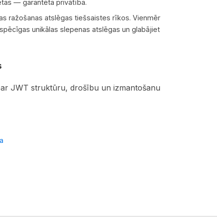
tas — garantēta privātība.
as ražošanas atslēgas tiešsaistes rīkos. Vienmēr
 spēcīgas unikālas slepenas atslēgas un glabājiet
s
 par JWT struktūru, drošību un izmantošanu
a