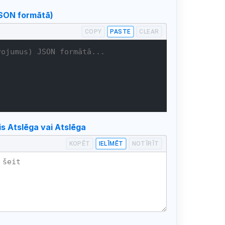
SON formātā)
COPY
PASTE
CLEAR
s Atslēga vai Atslēga
KOPĒT
IELĪMĒT
NOTĪRĪT