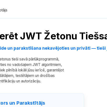
tājs
erēt JWT Žetonu Tiešsa
de un parakstīšana nekavējoties un privāti — tieš
žetonus tieši savā pārlūkprogrammā,
eties no vadošajiem JWT algoritmiem,
 pilnībā lokāli jūsu ierīcē, garantējot
rādātājiem, testētājiem un drošības
ifikāciju un autorizāciju.
rs un Parakstītājs