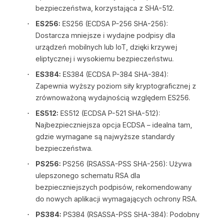
bezpieczeństwa, korzystająca z SHA-512.
ES256:
ES256 (ECDSA P-256 SHA-256):
Dostarcza mniejsze i wydajne podpisy dla
urządzeń mobilnych lub IoT, dzięki krzywej
eliptycznej i wysokiemu bezpieczeństwu.
ES384:
ES384 (ECDSA P-384 SHA-384):
Zapewnia wyższy poziom siły kryptograficznej z
zrównoważoną wydajnością względem ES256.
ES512:
ES512 (ECDSA P-521 SHA-512):
Najbezpieczniejsza opcja ECDSA – idealna tam,
gdzie wymagane są najwyższe standardy
bezpieczeństwa.
PS256:
PS256 (RSASSA-PSS SHA-256): Używa
ulepszonego schematu RSA dla
bezpieczniejszych podpisów, rekomendowany
do nowych aplikacji wymagających ochrony RSA.
PS384:
PS384 (RSASSA-PSS SHA-384): Podobny