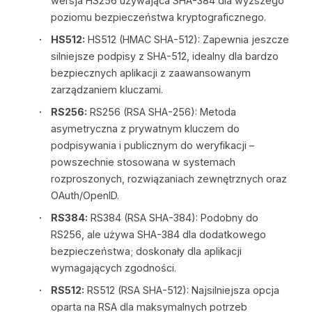
wersja HS256 używająca SHA-384 dla wyższego
poziomu bezpieczeństwa kryptograficznego.
HS512:
HS512 (HMAC SHA-512): Zapewnia jeszcze
silniejsze podpisy z SHA-512, idealny dla bardzo
bezpiecznych aplikacji z zaawansowanym
zarządzaniem kluczami.
RS256:
RS256 (RSA SHA-256): Metoda
asymetryczna z prywatnym kluczem do
podpisywania i publicznym do weryfikacji –
powszechnie stosowana w systemach
rozproszonych, rozwiązaniach zewnętrznych oraz
OAuth/OpenID.
RS384:
RS384 (RSA SHA-384): Podobny do
RS256, ale używa SHA-384 dla dodatkowego
bezpieczeństwa; doskonały dla aplikacji
wymagających zgodności.
RS512:
RS512 (RSA SHA-512): Najsilniejsza opcja
oparta na RSA dla maksymalnych potrzeb