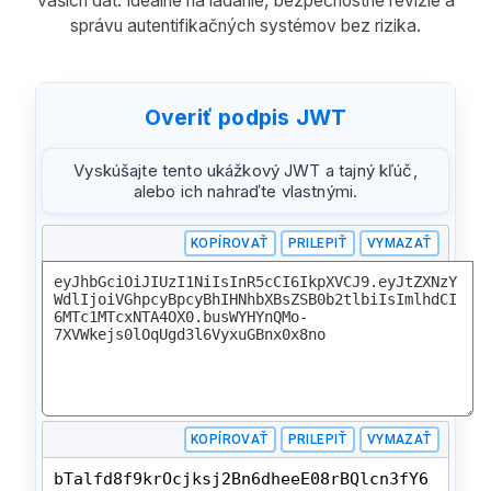
vašich dát. Ideálne na ladanie, bezpečnostné revízie a
správu autentifikačných systémov bez rizika.
Overiť podpis JWT
Vyskúšajte tento ukážkový JWT a tajný kľúč,
alebo ich nahraďte vlastnými.
KOPÍROVAŤ
PRILEPIŤ
VYMAZAŤ
KOPÍROVAŤ
PRILEPIŤ
VYMAZAŤ