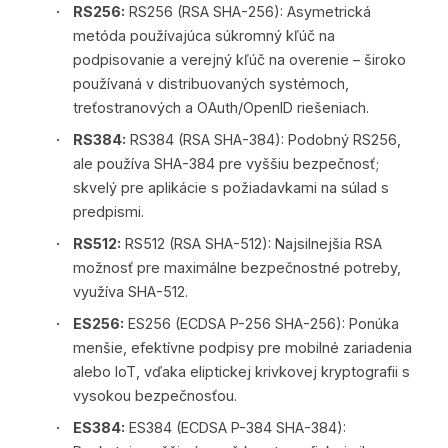
RS256:
RS256 (RSA SHA-256): Asymetrická
metóda používajúca súkromný kľúč na
podpisovanie a verejný kľúč na overenie – široko
používaná v distribuovaných systémoch,
treťostranových a OAuth/OpenID riešeniach.
RS384:
RS384 (RSA SHA-384): Podobný RS256,
ale používa SHA-384 pre vyššiu bezpečnosť;
skvelý pre aplikácie s požiadavkami na súlad s
predpismi.
RS512:
RS512 (RSA SHA-512): Najsilnejšia RSA
možnosť pre maximálne bezpečnostné potreby,
využíva SHA-512.
ES256:
ES256 (ECDSA P-256 SHA-256): Ponúka
menšie, efektívne podpisy pre mobilné zariadenia
alebo IoT, vďaka eliptickej krivkovej kryptografii s
vysokou bezpečnosťou.
ES384:
ES384 (ECDSA P-384 SHA-384):