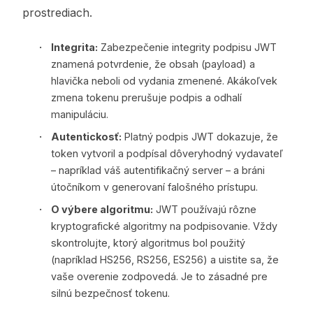
prostrediach.
Integrita:
Zabezpečenie integrity podpisu JWT
znamená potvrdenie, že obsah (payload) a
hlavička neboli od vydania zmenené. Akákoľvek
zmena tokenu prerušuje podpis a odhalí
manipuláciu.
Autentickosť:
Platný podpis JWT dokazuje, že
token vytvoril a podpísal dôveryhodný vydavateľ
– napríklad váš autentifikačný server – a bráni
útočníkom v generovaní falošného prístupu.
O výbere algoritmu:
JWT používajú rôzne
kryptografické algoritmy na podpisovanie. Vždy
skontrolujte, ktorý algoritmus bol použitý
(napríklad HS256, RS256, ES256) a uistite sa, že
vaše overenie zodpovedá. Je to zásadné pre
silnú bezpečnosť tokenu.