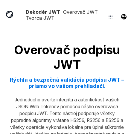
Dekodér JWT
Overovač JWT
Tvorca JWT
Overovač podpisu
JWT
Rýchla a bezpečná validácia podpisu JWT –
priamo vo vašom prehliadači.
Jednoducho overte integritu a autentickosť vašich
JSON Web Tokenov pomocou nášho overovača
podpisu JWT. Tento nástroj podporuje všetky
popredné algoritmy vrátane HS256, RS256 a ES256 a
všetky operácie vykonáva lokálne pre úplné súkromie