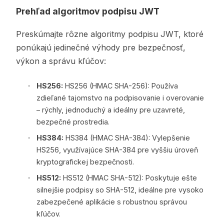
Prehľad algoritmov podpisu JWT
Preskúmajte rôzne algoritmy podpisu JWT, ktoré
ponúkajú jedinečné výhody pre bezpečnosť,
výkon a správu kľúčov:
HS256:
HS256 (HMAC SHA-256): Používa
zdieľané tajomstvo na podpisovanie i overovanie
– rýchly, jednoduchý a ideálny pre uzavreté,
bezpečné prostredia.
HS384:
HS384 (HMAC SHA-384): Vylepšenie
HS256, využívajúce SHA-384 pre vyššiu úroveň
kryptografickej bezpečnosti.
HS512:
HS512 (HMAC SHA-512): Poskytuje ešte
silnejšie podpisy so SHA-512, ideálne pre vysoko
zabezpečené aplikácie s robustnou správou
kľúčov.