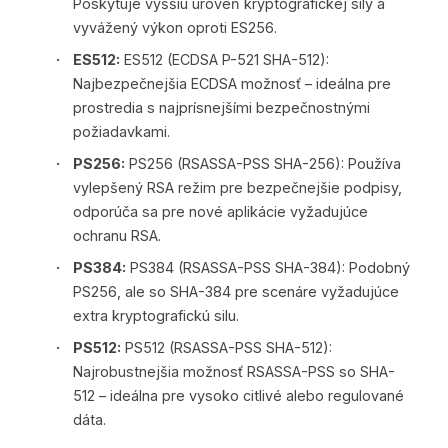
Poskytuje vyššiu úroveň kryptografickej sily a
vyvážený výkon oproti ES256.
ES512:
ES512 (ECDSA P-521 SHA-512):
Najbezpečnejšia ECDSA možnosť – ideálna pre
prostredia s najprísnejšími bezpečnostnými
požiadavkami.
PS256:
PS256 (RSASSA-PSS SHA-256): Používa
vylepšený RSA režim pre bezpečnejšie podpisy,
odporúča sa pre nové aplikácie vyžadujúce
ochranu RSA.
PS384:
PS384 (RSASSA-PSS SHA-384): Podobný
PS256, ale so SHA-384 pre scenáre vyžadujúce
extra kryptografickú silu.
PS512:
PS512 (RSASSA-PSS SHA-512):
Najrobustnejšia možnosť RSASSA-PSS so SHA-
512 – ideálna pre vysoko citlivé alebo regulované
dáta.