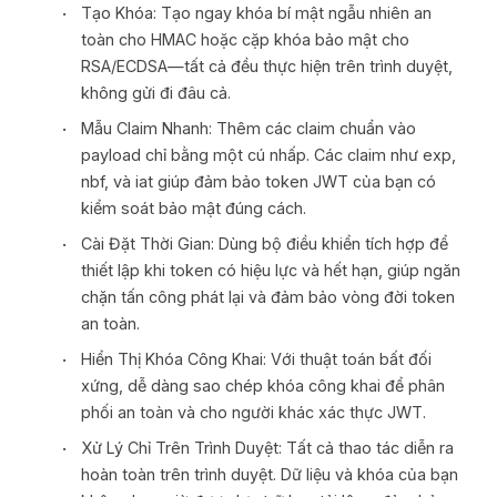
Tạo Khóa: Tạo ngay khóa bí mật ngẫu nhiên an
toàn cho HMAC hoặc cặp khóa bảo mật cho
RSA/ECDSA—tất cả đều thực hiện trên trình duyệt,
không gửi đi đâu cả.
Mẫu Claim Nhanh: Thêm các claim chuẩn vào
payload chỉ bằng một cú nhấp. Các claim như exp,
nbf, và iat giúp đảm bảo token JWT của bạn có
kiểm soát bảo mật đúng cách.
Cài Đặt Thời Gian: Dùng bộ điều khiển tích hợp để
thiết lập khi token có hiệu lực và hết hạn, giúp ngăn
chặn tấn công phát lại và đảm bảo vòng đời token
an toàn.
Hiển Thị Khóa Công Khai: Với thuật toán bất đối
xứng, dễ dàng sao chép khóa công khai để phân
phối an toàn và cho người khác xác thực JWT.
Xử Lý Chỉ Trên Trình Duyệt: Tất cả thao tác diễn ra
hoàn toàn trên trình duyệt. Dữ liệu và khóa của bạn