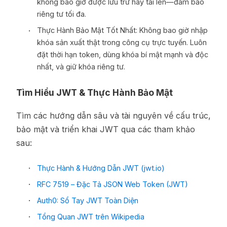
không bao giờ được lưu trữ hay tải lên—đảm bảo
riêng tư tối đa.
Thực Hành Bảo Mật Tốt Nhất: Không bao giờ nhập
khóa sản xuất thật trong công cụ trực tuyến. Luôn
đặt thời hạn token, dùng khóa bí mật mạnh và độc
nhất, và giữ khóa riêng tư.
Tìm Hiểu JWT & Thực Hành Bảo Mật
Tìm các hướng dẫn sâu và tài nguyên về cấu trúc,
bảo mật và triển khai JWT qua các tham khảo
sau:
Thực Hành & Hướng Dẫn JWT (jwt.io)
RFC 7519 – Đặc Tả JSON Web Token (JWT)
Auth0: Sổ Tay JWT Toàn Diện
Tổng Quan JWT trên Wikipedia