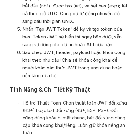
bắt đầu (nbf), được tạo (iat), và hết hạn (exp); tất
cả theo giờ UTC. Công cụ tự động chuyển đổi
sang dấu thời gian UNIX.
Nhấn 'Tạo JWT Token' để ký và tạo token của
bạn. Token JWT sẽ hiển thị ngay bên dưới, sẵn
sàng sử dụng cho dự án hoặc API của bạn.
Sao chép JWT, header, payload hoặc khóa công
khai theo nhu cầu! Chia sẻ khóa công khai để
người khác xác thực JWT trong ứng dụng hoặc
nền tảng của họ.
Tính Năng & Chi Tiết Kỹ Thuật
Hỗ trợ Thuật Toán: Chọn thuật toán JWT đối xứng
(HS*) hoặc bất đối xứng (RS*, ES*, PS*). Đối
xứng dùng khóa bí mật chung, bất đối xứng dùng
cặp khóa công khai/riêng. Luôn giữ khóa riêng an
toàn.