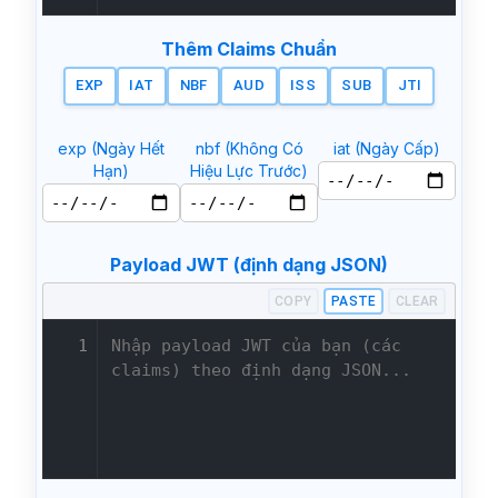
Thêm Claims Chuẩn
EXP
IAT
NBF
AUD
ISS
SUB
JTI
exp (Ngày Hết
nbf (Không Có
iat (Ngày Cấp)
Hạn)
Hiệu Lực Trước)
Payload JWT (định dạng JSON)
COPY
PASTE
CLEAR
1