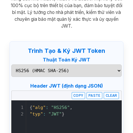
100% cục bộ trên thiết bị của bạn, đảm bảo tuyệt đối
bí mật. Lý tưởng cho nhà phát triển, kiểm thử viên và
chuyên gia bảo mật quản lý xác thực và ủy quyền
JWT.
Trình Tạo & Ký JWT Token
Thuật Toán Ký JWT
Header JWT (định dạng JSON)
COPY
PASTE
CLEAR
1

{
"alg"
:
"HS256"
,
2
"typ"
:
"JWT"
}