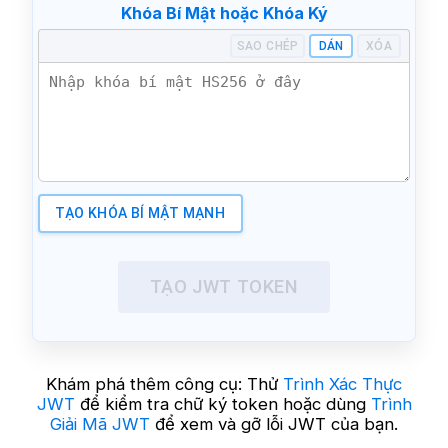
Khóa Bí Mật hoặc Khóa Ký
SAO CHÉP
DÁN
XÓA
TẠO KHÓA BÍ MẬT MẠNH
TẠO JWT TOKEN
Khám phá thêm công cụ: Thử
Trình Xác Thực
JWT
để kiểm tra chữ ký token hoặc dùng
Trình
Giải Mã JWT
để xem và gỡ lỗi JWT của bạn.